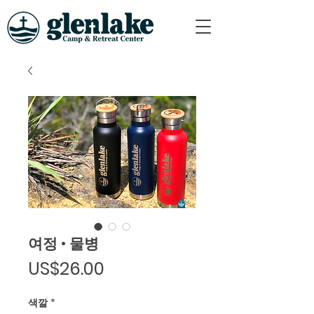
여정 • 물병
가
US$26.00
격
색깔
*