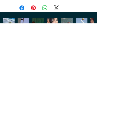
CONNECT WITH US
OUR
1102 NE Barnard St.
LOCATION
Glen Rose, Texas 76043
GIVE US
254-897-2247
A CALL
SUMMER
program@glenlake.org
CAMP
FACILITY
info@glenlake.org
TOUR
SOCIAL