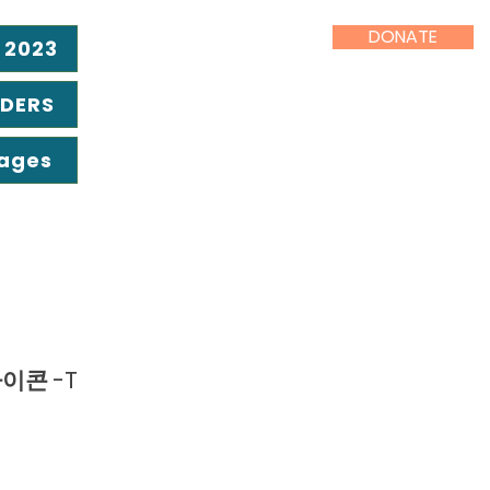
DONATE
 2023
ADERS
Pages
이콘 -T