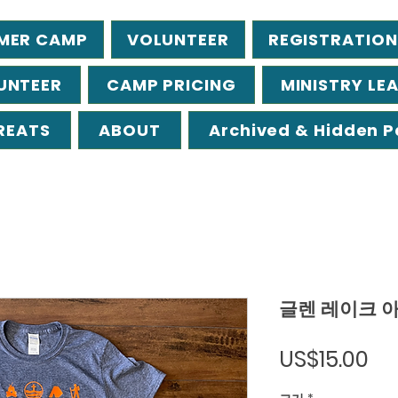
MER CAMP
VOLUNTEER
REGISTRATION
UNTEER
CAMP PRICING
MINISTRY LE
REATS
ABOUT
Archived & Hidden 
글렌 레이크 아
가
US$15.00
격