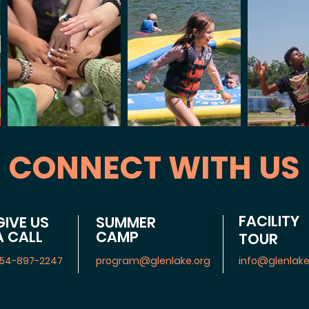
CONNECT WITH US
FACILITY
GIVE US
SUMMER
A CALL
CAMP
TOUR
54-897-2247
program@glenlake.org
info@glenlake