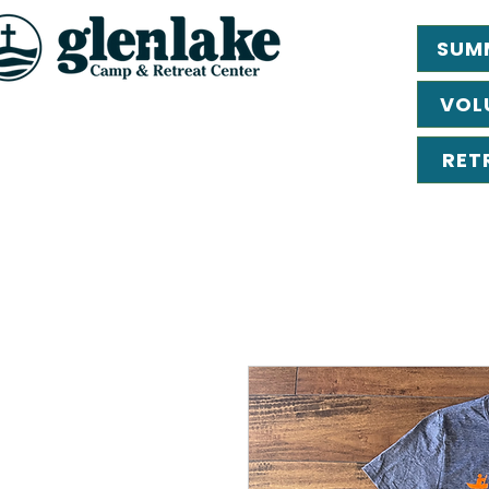
SUM
VOL
RET